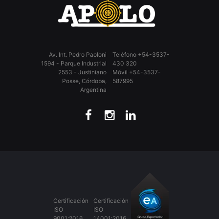
Av. Int. Pedro Paoloni
Teléfono +54-3537-
1594 - Parque Industrial
430 320
2553 - Justiniano
Móvil +54-3537-
Posse, Córdoba,
587995
Argentina
Certificación
Certificación
ISO
ISO
9001:2016
14001:2016